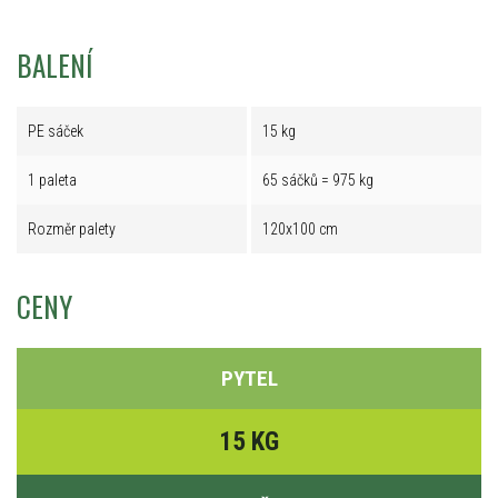
BALENÍ
PE sáček
15 kg
1 paleta
65 sáčků = 975 kg
Rozměr palety
120x100 cm
CENY
PYTEL
15 KG