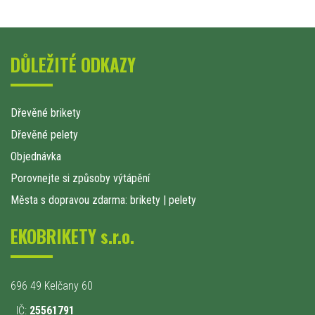
DŮLEŽITÉ ODKAZY
Dřevěné brikety
Dřevěné pelety
Objednávka
Porovnejte si způsoby výtápění
Města s dopravou zdarma: brikety
|
pelety
EKOBRIKETY s.r.o.
696 49 Kelčany 60
IČ:
25561791