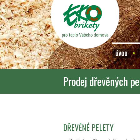
pro teplo Vašeho domova
ÚVOD
Prodej dřevěných pe
DŘEVĚNÉ PELETY