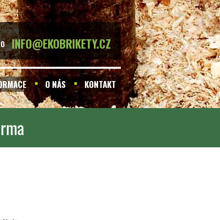
INFO@EKOBRIKETY.CZ
BO
FORMACE
O NÁS
KONTAKT
arma