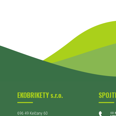
EKOBRIKETY s.r.o.
SPOJT
696 49 Kelčany 60
OD 8