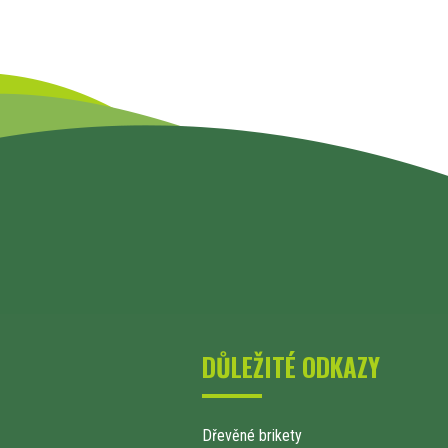
DŮLEŽITÉ ODKAZY
Dřevěné brikety