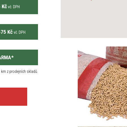
 Kč
vč. DPH
75 Kč
vč. DPH
ARMA
*
 km z prodejních skladů.