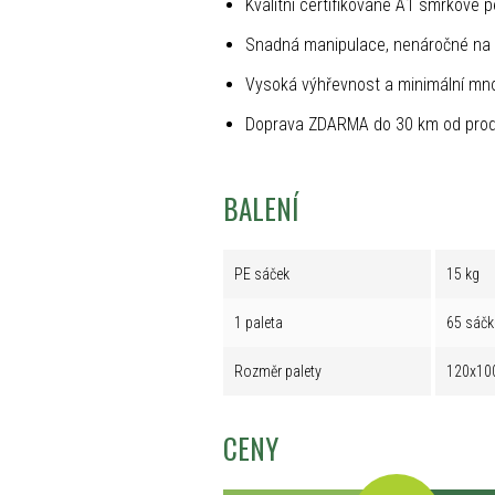
Kvalitní certifikované A1 smrkové p
Snadná manipulace, nenáročné na 
Vysoká výhřevnost a minimální mno
Doprava ZDARMA do 30 km od prod
BALENÍ
PE sáček
15 kg
1 paleta
65 sáčk
Rozměr palety
120x10
CENY