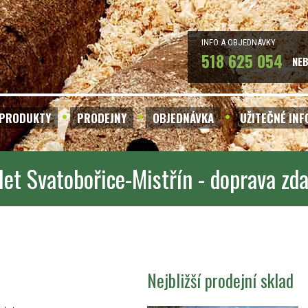
INFO A OBJEDNÁVKY
518 625 054
NE
PRODUKTY
PRODEJNY
OBJEDNÁVKA
UŽITEČNÉ IN
let Svatobořice-Mistřín - doprava zd
Nejbližší prodejní sklad