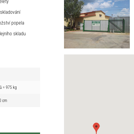
elety
skladování
žství popela
ejního skladu
ů = 975 kg
0 cm