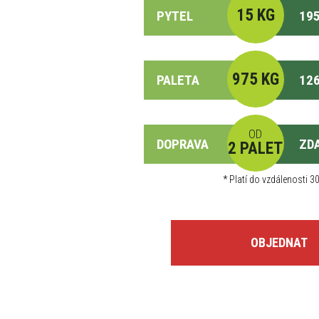
15 KG
PYTEL
195
975 KG
PALETA
126
OD
DOPRAVA
ZD
2 PALET
*
Platí do vzdálenosti 30
OBJEDNAT