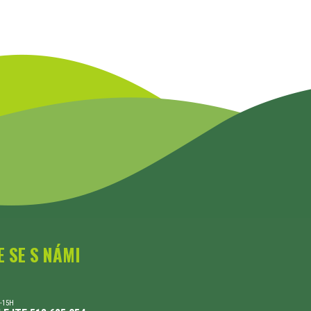
E SE S NÁMI
-15H