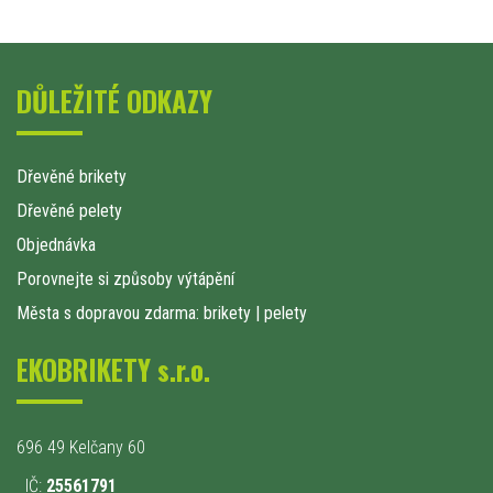
DŮLEŽITÉ ODKAZY
Dřevěné brikety
Dřevěné pelety
Objednávka
Porovnejte si způsoby výtápění
Města s dopravou zdarma: brikety
|
pelety
EKOBRIKETY s.r.o.
696 49 Kelčany 60
IČ:
25561791