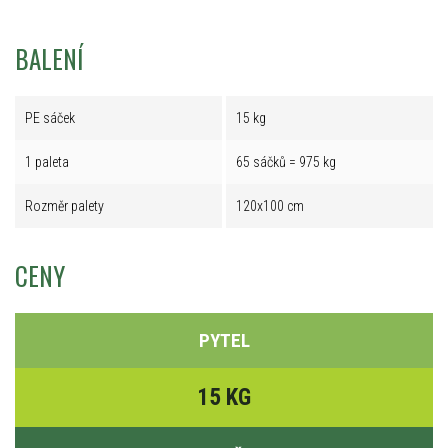
BALENÍ
PE sáček
15 kg
1 paleta
65 sáčků = 975 kg
Rozměr palety
120x100 cm
CENY
PYTEL
15 KG