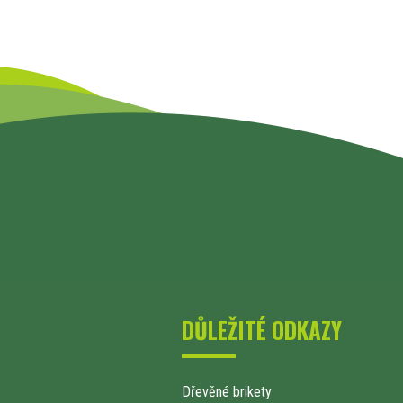
DŮLEŽITÉ ODKAZY
Dřevěné brikety