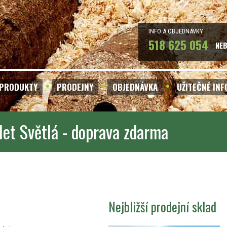
INFO A OBJEDNÁVKY
518 625 054
NE
PRODUKTY
PRODEJNY
OBJEDNÁVKA
UŽITEČNÉ IN
let Světlá - doprava zdarma
Nejbližší prodejní sklad