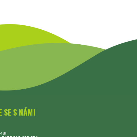
E SE S NÁMI
-15H