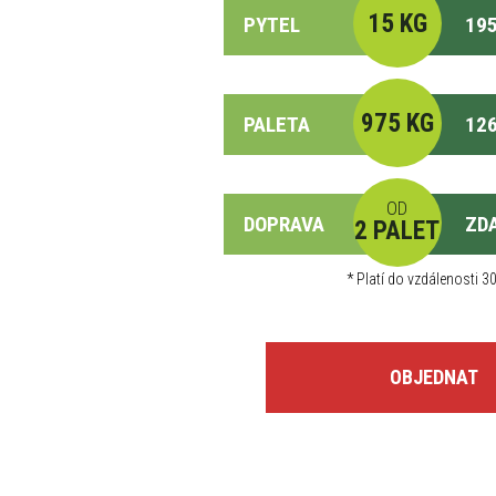
15 KG
PYTEL
195
975 KG
PALETA
126
OD
DOPRAVA
ZD
2 PALET
*
Platí do vzdálenosti 30
OBJEDNAT