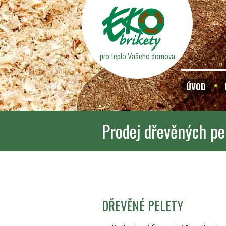
pro teplo Vašeho domova
ÚVOD
Prodej dřevěných pe
DŘEVĚNÉ PELETY