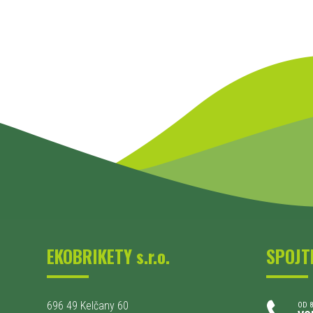
EKOBRIKETY s.r.o.
SPOJT
696 49 Kelčany 60
OD 8