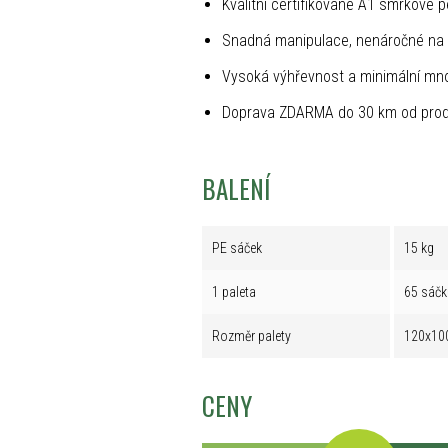
Kvalitní certifikované A1 smrkové p
Snadná manipulace, nenáročné na 
Vysoká výhřevnost a minimální mno
Doprava ZDARMA do 30 km od prod
BALENÍ
PE sáček
15 kg
1 paleta
65 sáčk
Rozměr palety
120x10
CENY