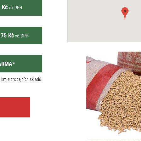
 Kč
vč. DPH
75 Kč
vč. DPH
ARMA
*
 km z prodejních skladů.