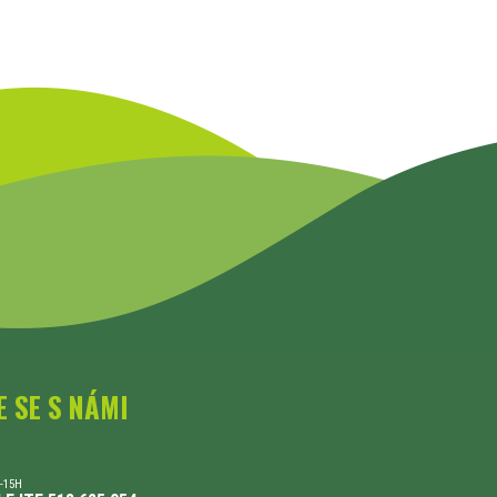
E SE S NÁMI
-15H