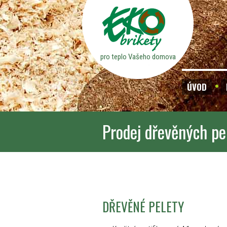
pro teplo Vašeho domova
ÚVOD
Prodej dřevěných pe
DŘEVĚNÉ PELETY