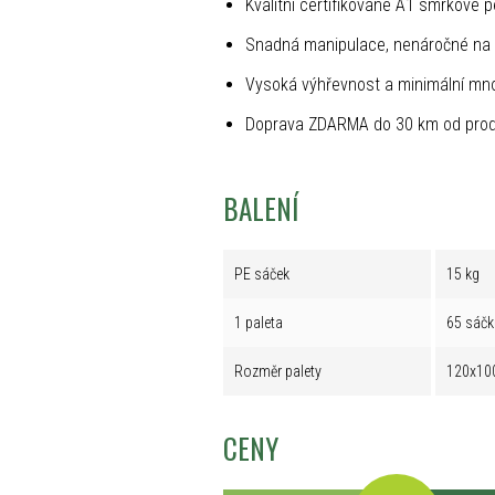
Kvalitní certifikované A1 smrkové p
Snadná manipulace, nenáročné na 
Vysoká výhřevnost a minimální mno
Doprava ZDARMA do 30 km od prod
BALENÍ
PE sáček
15 kg
1 paleta
65 sáčk
Rozměr palety
120x10
CENY