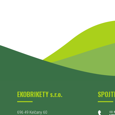
EKOBRIKETY s.r.o.
SPOJT
696 49 Kelčany 60
OD 8