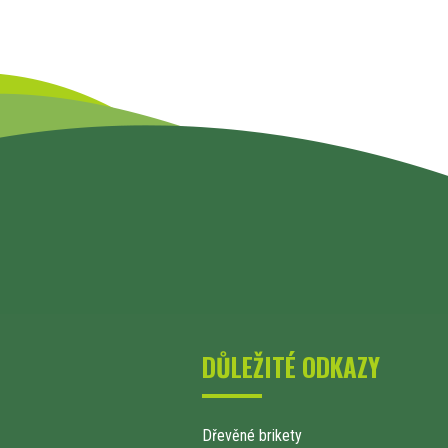
DŮLEŽITÉ ODKAZY
Dřevěné brikety