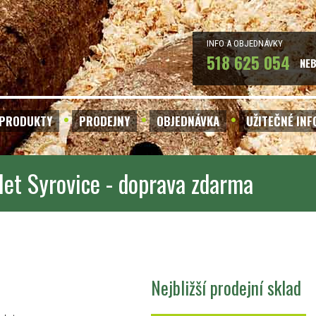
INFO A OBJEDNÁVKY
518 625 054
NE
PRODUKTY
PRODEJNY
OBJEDNÁVKA
UŽITEČNÉ IN
let Syrovice - doprava zdarma
Nejbližší prodejní sklad