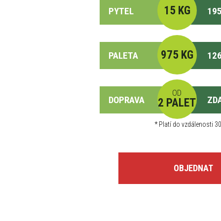
15 KG
PYTEL
195
975 KG
PALETA
126
OD
DOPRAVA
ZD
2 PALET
*
Platí do vzdálenosti 30
OBJEDNAT