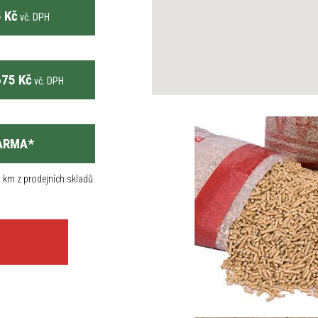
 Kč
vč. DPH
75 Kč
vč. DPH
ARMA
*
 km z prodejních skladů.