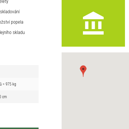
elety
skladování
žství popela
ejního skladu
ů = 975 kg
0 cm