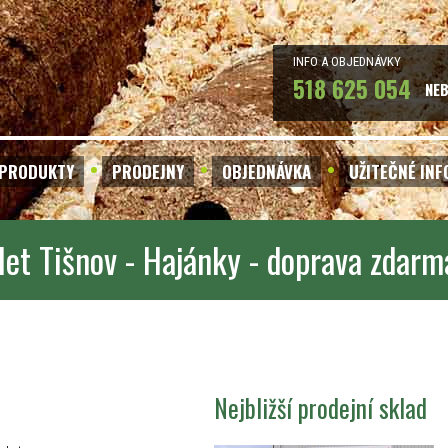
INFO A OBJEDNÁVKY
518 625 054
NE
PRODUKTY
PRODEJNY
OBJEDNÁVKA
UŽITEČNÉ IN
let Tišnov - Hajánky - doprava zdarm
Nejbližší prodejní sklad