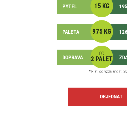
15 KG
PYTEL
195
975 KG
PALETA
126
OD
DOPRAVA
ZD
2 PALET
*
Platí do vzdálenosti 30
OBJEDNAT