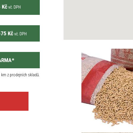
 Kč
vč. DPH
75 Kč
vč. DPH
ARMA
*
 km z prodejních skladů.