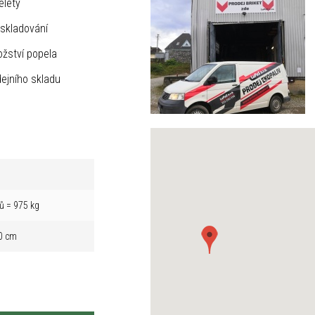
elety
skladování
žství popela
ejního skladu
ů = 975 kg
0 cm