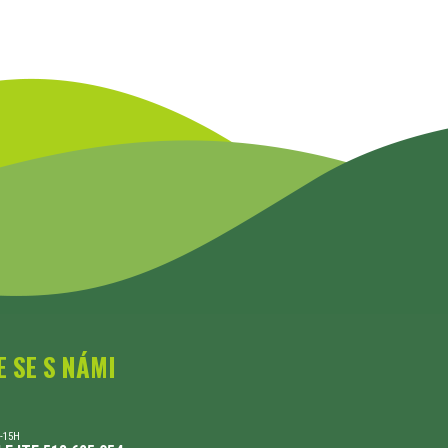
E SE S NÁMI
-15H