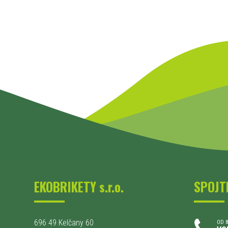
EKOBRIKETY s.r.o.
SPOJT
696 49 Kelčany 60
OD 8