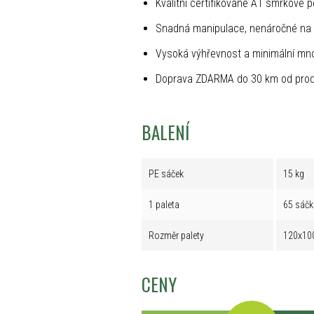
Kvalitní certifikované A1 smrkové p
Snadná manipulace, nenáročné na 
Vysoká výhřevnost a minimální mno
Doprava ZDARMA do 30 km od prod
BALENÍ
PE sáček
15 kg
1 paleta
65 sáčk
Rozměr palety
120x10
CENY