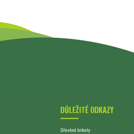
DŮLEŽITÉ ODKAZY
Dřevěné brikety