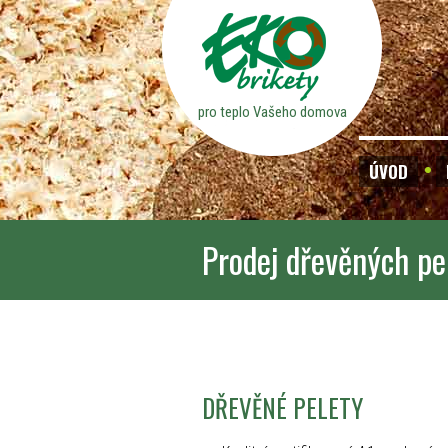
pro teplo Vašeho domova
ÚVOD
Prodej dřevěných pe
DŘEVĚNÉ PELETY