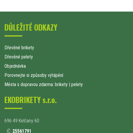
DŮLEŽITÉ ODKAZY
Dřevěné brikety
Dřevěné pelety
Objednávka
Porovnejte si způsoby výtápění
Města s dopravou zdarma: brikety
|
pelety
EKOBRIKETY s.r.o.
696 49 Kelčany 60
IČ:
25561791