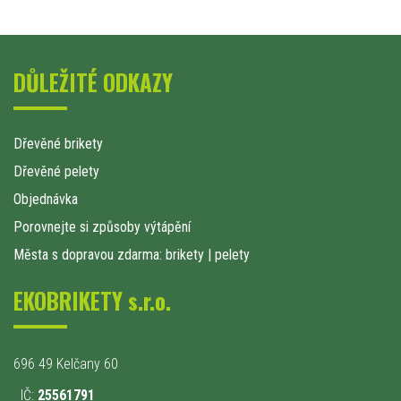
DŮLEŽITÉ ODKAZY
Dřevěné brikety
Dřevěné pelety
Objednávka
Porovnejte si způsoby výtápění
Města s dopravou zdarma: brikety
|
pelety
EKOBRIKETY s.r.o.
696 49 Kelčany 60
IČ:
25561791