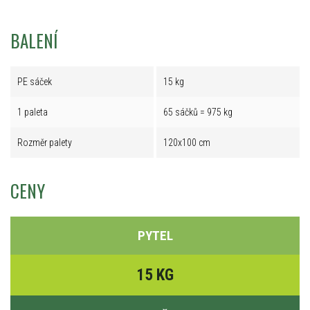
BALENÍ
PE sáček
15 kg
1 paleta
65 sáčků = 975 kg
Rozměr palety
120x100 cm
CENY
PYTEL
15 KG