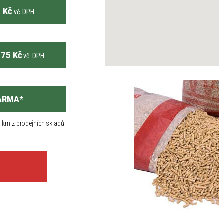
 Kč
vč. DPH
75 Kč
vč. DPH
ARMA
*
 km z prodejních skladů.