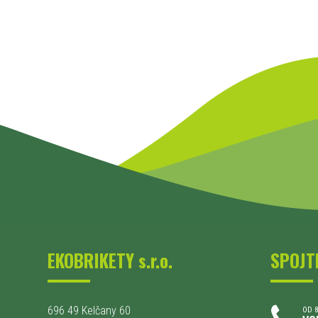
EKOBRIKETY s.r.o.
SPOJT
696 49 Kelčany 60
OD 8