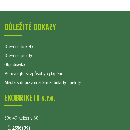
DŮLEŽITÉ ODKAZY
Dřevěné brikety
Dřevěné pelety
Objednávka
Porovnejte si způsoby výtápění
Města s dopravou zdarma: brikety
|
pelety
EKOBRIKETY s.r.o.
696 49 Kelčany 60
IČ:
25561791