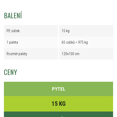
BALENÍ
PE sáček
15 kg
1 paleta
65 sáčků = 975 kg
Rozměr palety
120x100 cm
CENY
PYTEL
15 KG