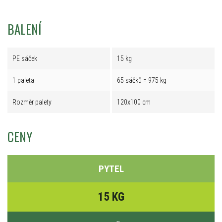
BALENÍ
PE sáček
15 kg
1 paleta
65 sáčků = 975 kg
Rozměr palety
120x100 cm
CENY
PYTEL
15 KG