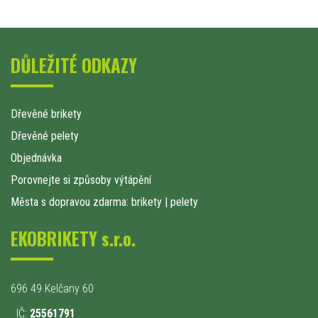
DŮLEŽITÉ ODKAZY
Dřevěné brikety
Dřevěné pelety
Objednávka
Porovnejte si způsoby výtápění
Města s dopravou zdarma: brikety
|
pelety
EKOBRIKETY s.r.o.
696 49 Kelčany 60
IČ:
25561791