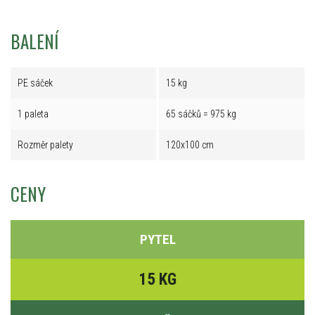
BALENÍ
PE sáček
15 kg
1 paleta
65 sáčků = 975 kg
Rozměr palety
120x100 cm
CENY
PYTEL
15 KG