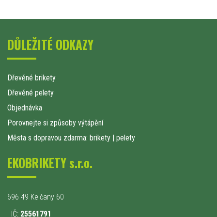
DŮLEŽITÉ ODKAZY
Dřevěné brikety
Dřevěné pelety
Objednávka
Porovnejte si způsoby výtápění
Města s dopravou zdarma: brikety
|
pelety
EKOBRIKETY s.r.o.
696 49 Kelčany 60
IČ:
25561791