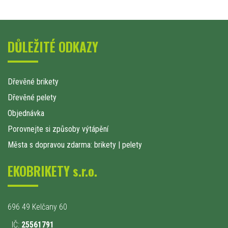
DŮLEŽITÉ ODKAZY
Dřevěné brikety
Dřevěné pelety
Objednávka
Porovnejte si způsoby výtápění
Města s dopravou zdarma: brikety
|
pelety
EKOBRIKETY s.r.o.
696 49 Kelčany 60
IČ:
25561791