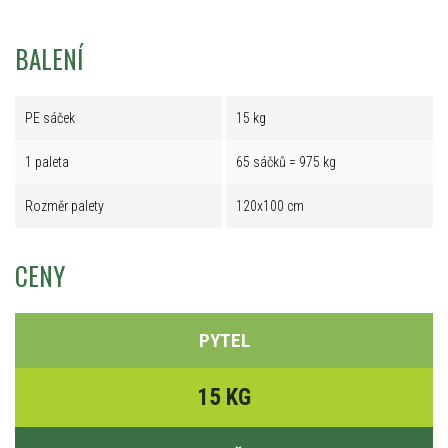
BALENÍ
PE sáček
15 kg
1 paleta
65 sáčků = 975 kg
Rozměr palety
120x100 cm
CENY
PYTEL
15 KG