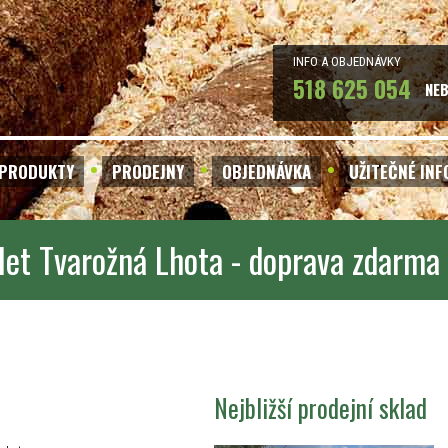
INFO A OBJEDNÁVKY
518 625 054
NE
PRODUKTY
PRODEJNY
OBJEDNÁVKA
UŽITEČNÉ IN
let Tvarožná Lhota - doprava zdarma
Nejbližší prodejní sklad