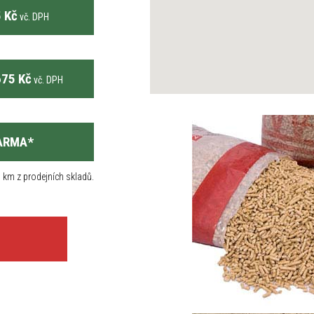
 Kč
vč. DPH
75 Kč
vč. DPH
ARMA
*
 km z prodejních skladů.