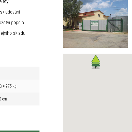
elety
skladování
žství popela
ejního skladu
ů = 975 kg
0 cm