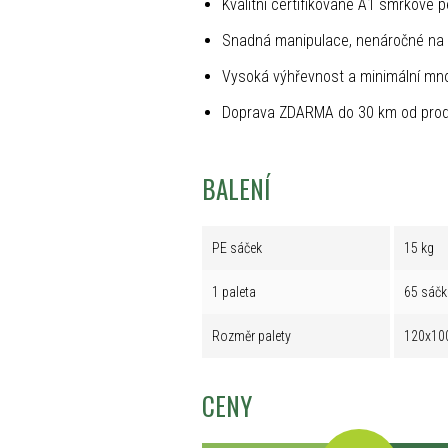
Kvalitní certifikované A1 smrkové p
Snadná manipulace, nenáročné na 
Vysoká výhřevnost a minimální mno
Doprava ZDARMA do 30 km od prod
BALENÍ
PE sáček
15 kg
1 paleta
65 sáčk
Rozměr palety
120x10
CENY