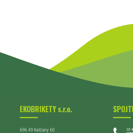
EKOBRIKETY s.r.o.
SPOJT
696 49 Kelčany 60
OD 8