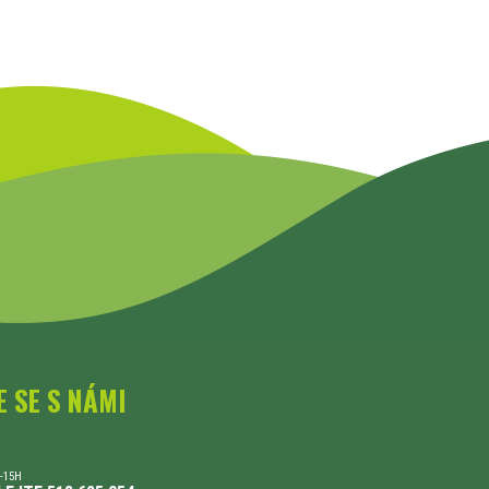
E SE S NÁMI
-15H