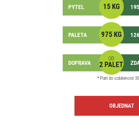
15 KG
PYTEL
195
975 KG
PALETA
126
OD
DOPRAVA
ZD
2 PALET
*
Platí do vzdálenosti 30
OBJEDNAT