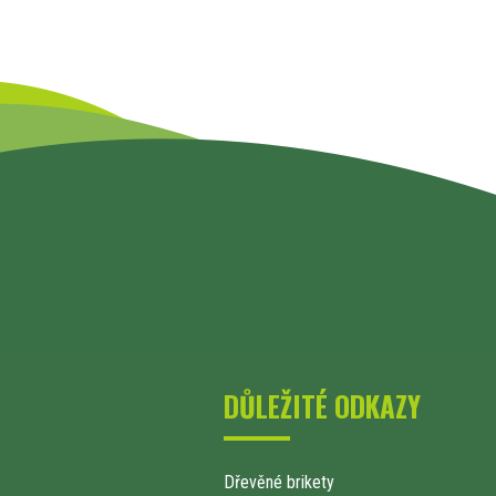
DŮLEŽITÉ ODKAZY
Dřevěné brikety