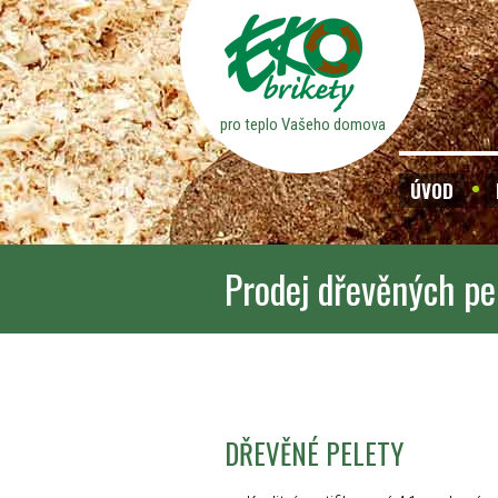
pro teplo Vašeho domova
ÚVOD
Prodej dřevěných pe
DŘEVĚNÉ PELETY