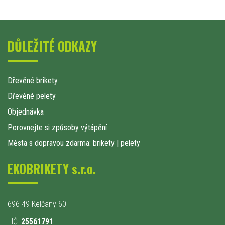
DŮLEŽITÉ ODKAZY
Dřevěné brikety
Dřevěné pelety
Objednávka
Porovnejte si způsoby výtápění
Města s dopravou zdarma: brikety
|
pelety
EKOBRIKETY s.r.o.
696 49 Kelčany 60
IČ:
25561791