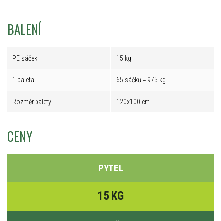
BALENÍ
PE sáček
15 kg
1 paleta
65 sáčků = 975 kg
Rozměr palety
120x100 cm
CENY
PYTEL
15 KG