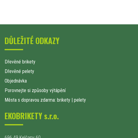
DŮLEŽITÉ ODKAZY
Dřevěné brikety
Dřevěné pelety
Objednávka
Porovnejte si způsoby výtápění
Města s dopravou zdarma: brikety
|
pelety
EKOBRIKETY s.r.o.
696 49 Kelčany 60