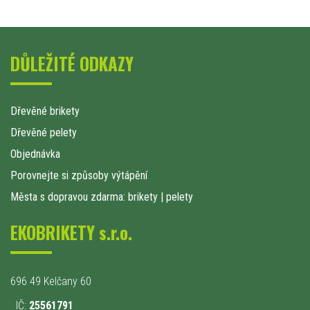
DŮLEŽITÉ ODKAZY
Dřevěné brikety
Dřevěné pelety
Objednávka
Porovnejte si způsoby výtápění
Města s dopravou zdarma: brikety
|
pelety
EKOBRIKETY s.r.o.
696 49 Kelčany 60
IČ:
25561791