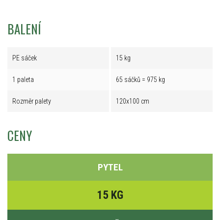
BALENÍ
PE sáček
15 kg
1 paleta
65 sáčků = 975 kg
Rozměr palety
120x100 cm
CENY
PYTEL
15 KG