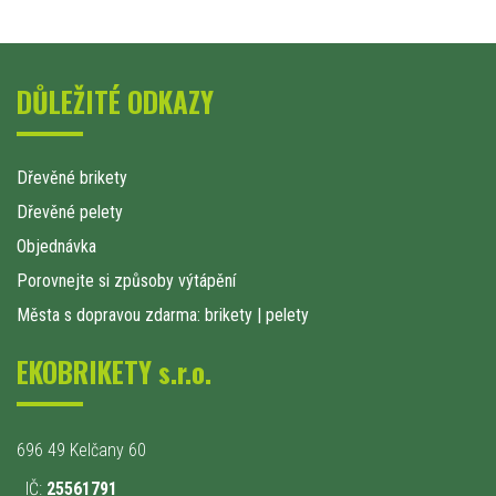
DŮLEŽITÉ ODKAZY
Dřevěné brikety
Dřevěné pelety
Objednávka
Porovnejte si způsoby výtápění
Města s dopravou zdarma: brikety
|
pelety
EKOBRIKETY s.r.o.
696 49 Kelčany 60
IČ:
25561791