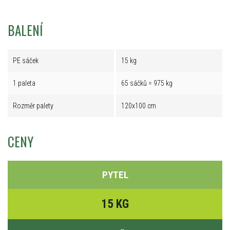
BALENÍ
PE sáček
15 kg
1 paleta
65 sáčků = 975 kg
Rozměr palety
120x100 cm
CENY
PYTEL
15 KG