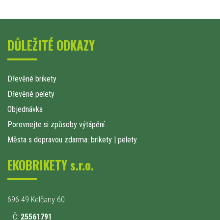
DŮLEŽITÉ ODKAZY
Dřevěné brikety
Dřevěné pelety
Objednávka
Porovnejte si způsoby výtápění
Města s dopravou zdarma: brikety
|
pelety
EKOBRIKETY s.r.o.
696 49 Kelčany 60
IČ:
25561791