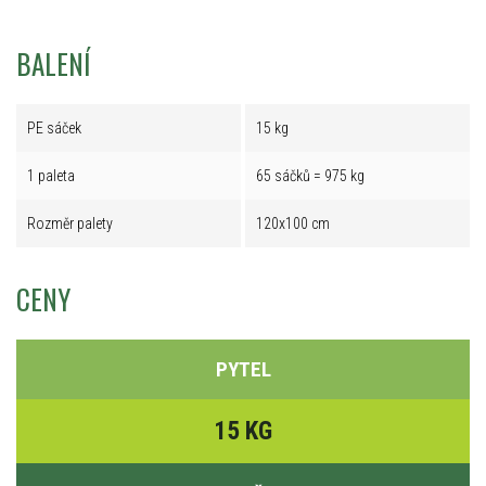
BALENÍ
PE sáček
15 kg
1 paleta
65 sáčků = 975 kg
Rozměr palety
120x100 cm
CENY
PYTEL
15 KG