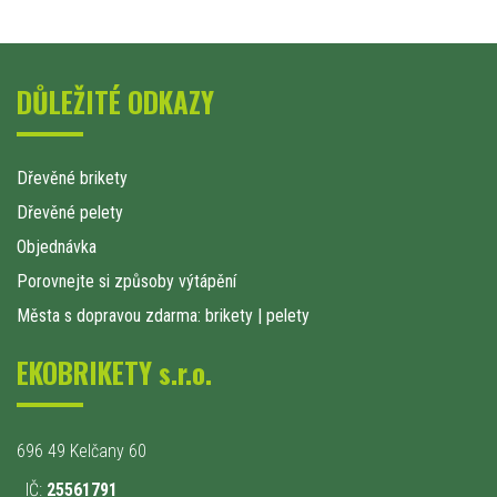
DŮLEŽITÉ ODKAZY
Dřevěné brikety
Dřevěné pelety
Objednávka
Porovnejte si způsoby výtápění
Města s dopravou zdarma: brikety
|
pelety
EKOBRIKETY s.r.o.
696 49 Kelčany 60
IČ:
25561791