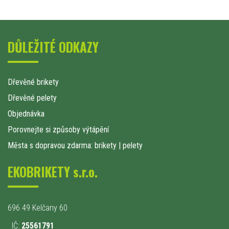
DŮLEŽITÉ ODKAZY
Dřevěné brikety
Dřevěné pelety
Objednávka
Porovnejte si způsoby výtápění
Města s dopravou zdarma: brikety
|
pelety
EKOBRIKETY s.r.o.
696 49 Kelčany 60
IČ:
25561791