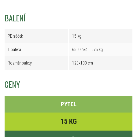
BALENÍ
PE sáček
15 kg
1 paleta
65 sáčků = 975 kg
Rozměr palety
120x100 cm
CENY
PYTEL
15 KG