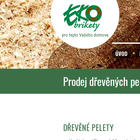
pro teplo Vašeho domova
ÚVOD
Prodej dřevěných pe
DŘEVĚNÉ PELETY