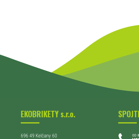
EKOBRIKETY s.r.o.
SPOJT
696 49 Kelčany 60
OD 8