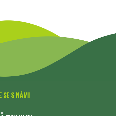
E SE S NÁMI
-15H