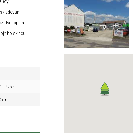
elety
skladování
žství popela
ejního skladu
ů = 975 kg
0 cm