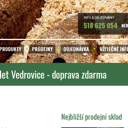
INFO A OBJEDNÁVKY
518 625 054
NE
PRODUKTY
PRODEJNY
OBJEDNÁVKA
UŽITEČNÉ IN
let Vedrovice - doprava zdarma
Nejbližší prodejní sklad