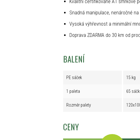
Kvalitní certifikované A1 smrkové p
Snadná manipulace, nenáročné na 
Vysoká výhřevnost a minimální mno
Doprava ZDARMA do 30 km od prod
BALENÍ
PE sáček
15 kg
1 paleta
65 sáčk
Rozměr palety
120x10
CENY