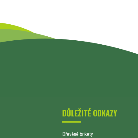
DŮLEŽITÉ ODKAZY
Dřevěné brikety