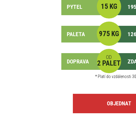
15 KG
PYTEL
195
975 KG
PALETA
126
OD
DOPRAVA
ZD
2 PALET
*
Platí do vzdálenosti 30
OBJEDNAT