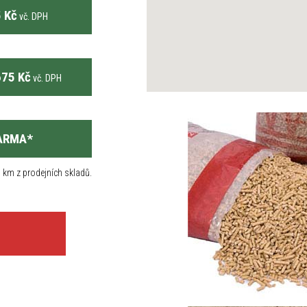
 Kč
vč. DPH
75 Kč
vč. DPH
ARMA
*
 km z prodejních skladů.