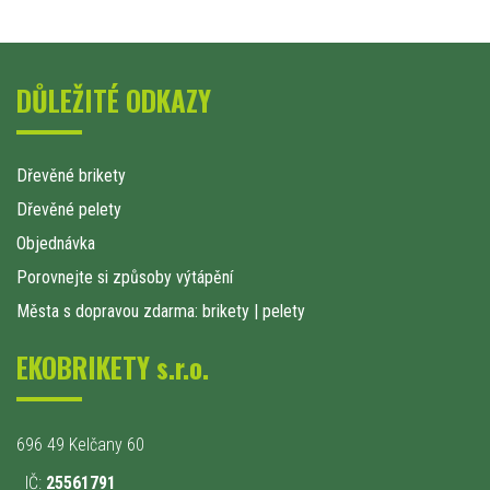
DŮLEŽITÉ ODKAZY
Dřevěné brikety
Dřevěné pelety
Objednávka
Porovnejte si způsoby výtápění
Města s dopravou zdarma: brikety
|
pelety
EKOBRIKETY s.r.o.
696 49 Kelčany 60
IČ:
25561791