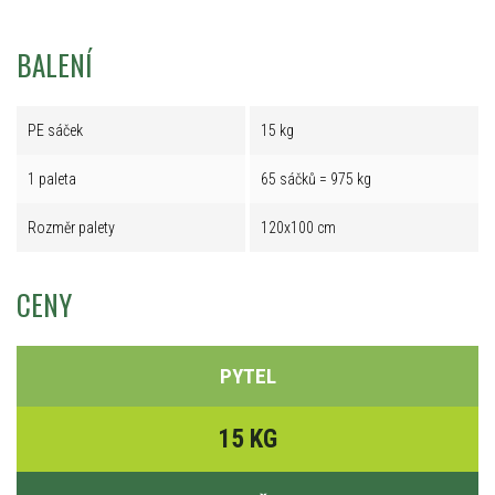
BALENÍ
PE sáček
15 kg
1 paleta
65 sáčků = 975 kg
Rozměr palety
120x100 cm
CENY
PYTEL
15 KG