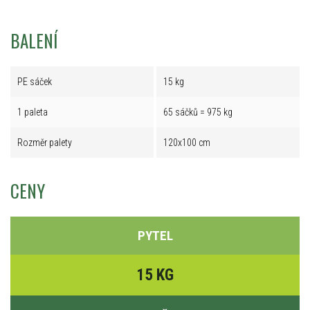
BALENÍ
PE sáček
15 kg
1 paleta
65 sáčků = 975 kg
Rozměr palety
120x100 cm
CENY
PYTEL
15 KG