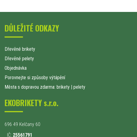
DŮLEŽITÉ ODKAZY
Dřevěné brikety
Dřevěné pelety
Objednávka
Porovnejte si způsoby výtápění
Města s dopravou zdarma: brikety
|
pelety
EKOBRIKETY s.r.o.
696 49 Kelčany 60
IČ:
25561791