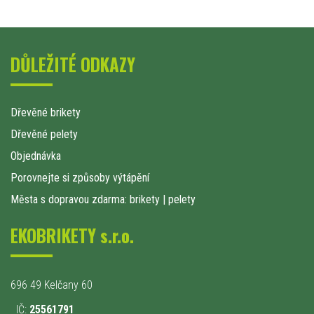
DŮLEŽITÉ ODKAZY
Dřevěné brikety
Dřevěné pelety
Objednávka
Porovnejte si způsoby výtápění
Města s dopravou zdarma: brikety
|
pelety
EKOBRIKETY s.r.o.
696 49 Kelčany 60
IČ:
25561791