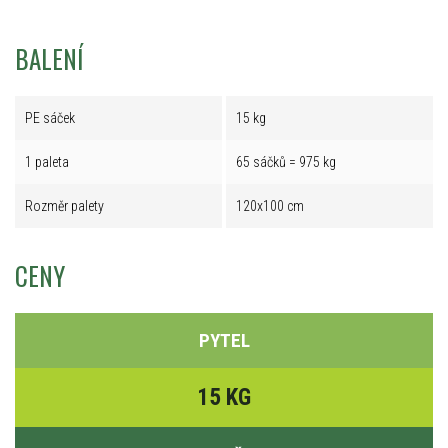
BALENÍ
PE sáček
15 kg
1 paleta
65 sáčků = 975 kg
Rozměr palety
120x100 cm
CENY
PYTEL
15 KG