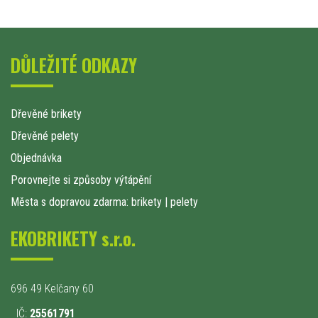
DŮLEŽITÉ ODKAZY
Dřevěné brikety
Dřevěné pelety
Objednávka
Porovnejte si způsoby výtápění
Města s dopravou zdarma: brikety
|
pelety
EKOBRIKETY s.r.o.
696 49 Kelčany 60
IČ:
25561791