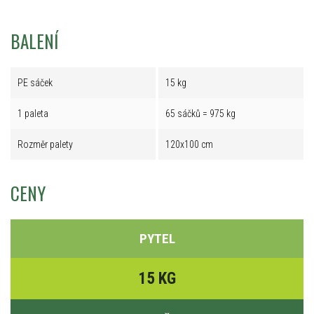
BALENÍ
PE sáček
15 kg
1 paleta
65 sáčků = 975 kg
Rozměr palety
120x100 cm
CENY
PYTEL
15 KG