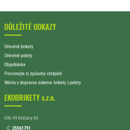
DŮLEŽITÉ ODKAZY
Dřevěné brikety
Dřevěné pelety
Objednávka
Porovnejte si způsoby výtápění
Města s dopravou zdarma: brikety
|
pelety
EKOBRIKETY s.r.o.
696 49 Kelčany 60
IČ:
25561791