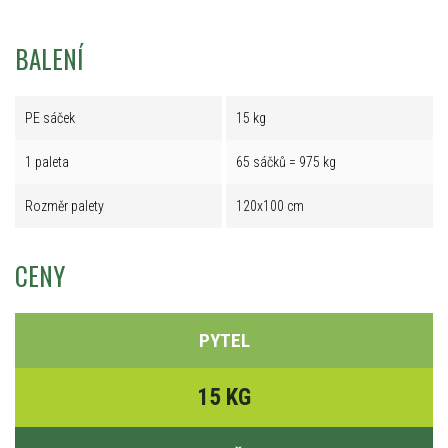
BALENÍ
PE sáček
15 kg
1 paleta
65 sáčků = 975 kg
Rozměr palety
120x100 cm
CENY
PYTEL
15 KG