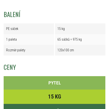
BALENÍ
PE sáček
15 kg
1 paleta
65 sáčků = 975 kg
Rozměr palety
120x100 cm
CENY
PYTEL
15 KG