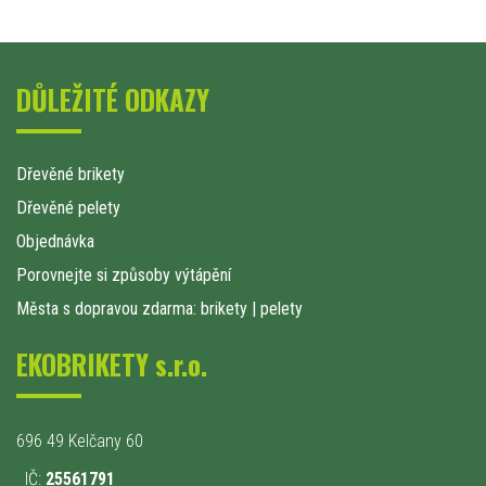
DŮLEŽITÉ ODKAZY
Dřevěné brikety
Dřevěné pelety
Objednávka
Porovnejte si způsoby výtápění
Města s dopravou zdarma: brikety
|
pelety
EKOBRIKETY s.r.o.
696 49 Kelčany 60
IČ:
25561791