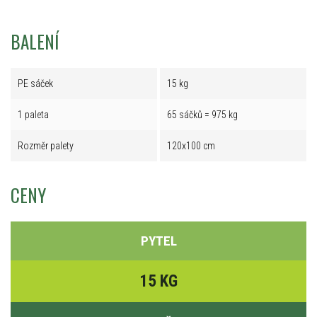
BALENÍ
PE sáček
15 kg
1 paleta
65 sáčků = 975 kg
Rozměr palety
120x100 cm
CENY
PYTEL
15 KG