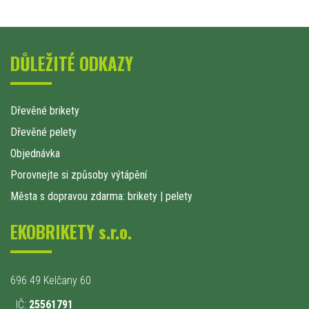
DŮLEŽITÉ ODKAZY
Dřevěné brikety
Dřevěné pelety
Objednávka
Porovnejte si způsoby výtápění
Města s dopravou zdarma: brikety
|
pelety
EKOBRIKETY s.r.o.
696 49 Kelčany 60
IČ:
25561791