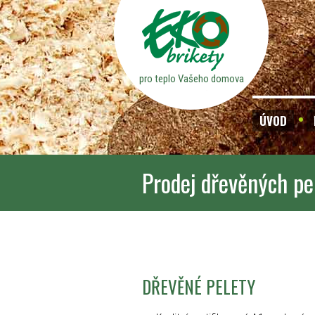
pro teplo Vašeho domova
ÚVOD
Prodej dřevěných pe
DŘEVĚNÉ PELETY