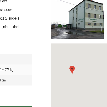
elety
skladování
žství popela
ejního skladu
ů = 975 kg
0 cm