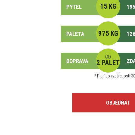
15 KG
PYTEL
195
975 KG
PALETA
126
OD
DOPRAVA
ZD
2 PALET
*
Platí do vzdálenosti 30
OBJEDNAT