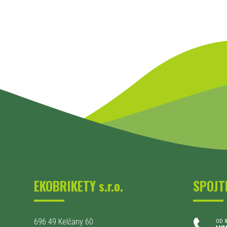
EKOBRIKETY s.r.o.
SPOJT
696 49 Kelčany 60
OD 8