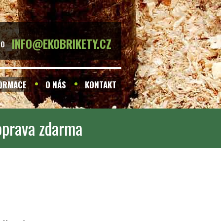
INFO@EKOBRIKETY.CZ
BO
FORMACE
O NÁS
KONTAKT
doprava zdarma