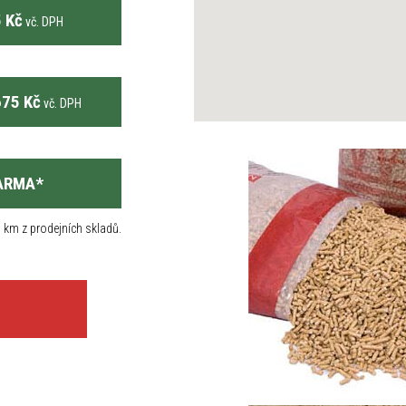
 Kč
vč. DPH
75 Kč
vč. DPH
ARMA
*
 km z prodejních skladů.