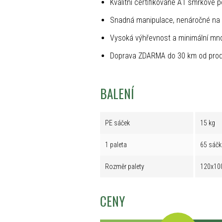
Kvalitní certifikované A1 smrkové p
Snadná manipulace, nenáročné na 
Vysoká výhřevnost a minimální mno
Doprava ZDARMA do 30 km od prod
BALENÍ
PE sáček
15 kg
1 paleta
65 sáčk
Rozměr palety
120x10
CENY