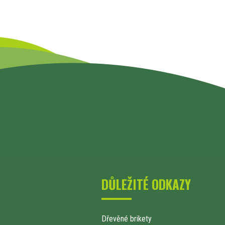
DŮLEŽITÉ ODKAZY
Dřevěné brikety