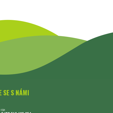
E SE S NÁMI
-15H