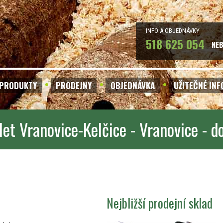
INFO A OBJEDNÁVKY
518 625 054
NE
PRODUKTY
PRODEJNY
OBJEDNÁVKA
UŽITEČNÉ IN
let Vranovice-Kelčice - Vranovice - 
Nejbližší prodejní sklad