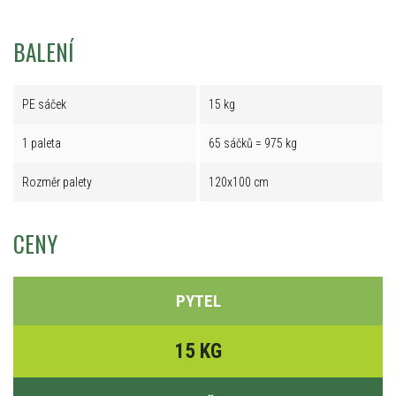
BALENÍ
PE sáček
15 kg
1 paleta
65 sáčků = 975 kg
Rozměr palety
120x100 cm
CENY
PYTEL
15 KG