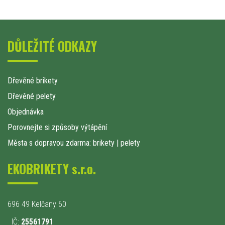
DŮLEŽITÉ ODKAZY
Dřevěné brikety
Dřevěné pelety
Objednávka
Porovnejte si způsoby výtápění
Města s dopravou zdarma: brikety
|
pelety
EKOBRIKETY s.r.o.
696 49 Kelčany 60
IČ:
25561791