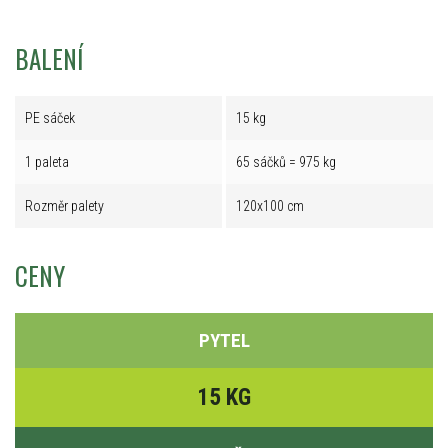
BALENÍ
PE sáček
15 kg
1 paleta
65 sáčků = 975 kg
Rozměr palety
120x100 cm
CENY
PYTEL
15 KG