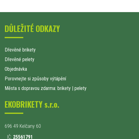
DŮLEŽITÉ ODKAZY
Dřevěné brikety
Dřevěné pelety
Objednávka
Porovnejte si způsoby výtápění
Města s dopravou zdarma: brikety
|
pelety
EKOBRIKETY s.r.o.
696 49 Kelčany 60
IČ:
25561791