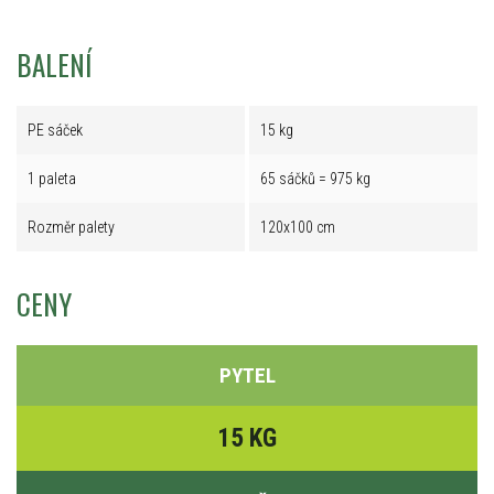
BALENÍ
PE sáček
15 kg
1 paleta
65 sáčků = 975 kg
Rozměr palety
120x100 cm
CENY
PYTEL
15 KG