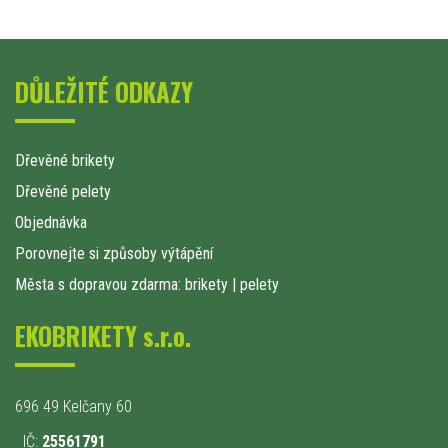
DŮLEŽITÉ ODKAZY
Dřevěné brikety
Dřevěné pelety
Objednávka
Porovnejte si způsoby výtápění
Města s dopravou zdarma: brikety
|
pelety
EKOBRIKETY s.r.o.
696 49 Kelčany 60
IČ:
25561791