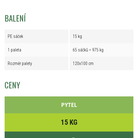
BALENÍ
PE sáček
15 kg
1 paleta
65 sáčků = 975 kg
Rozměr palety
120x100 cm
CENY
PYTEL
15 KG