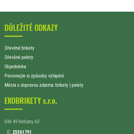
DŮLEŽITÉ ODKAZY
Dřevěné brikety
Dřevěné pelety
Objednávka
Porovnejte si způsoby výtápění
Města s dopravou zdarma: brikety
|
pelety
EKOBRIKETY s.r.o.
696 49 Kelčany 60
IČ:
25561791