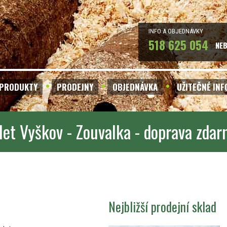
INFO A OBJEDNÁVKY
518 625 054
NE
PRODUKTY
PRODEJNY
OBJEDNÁVKA
UŽITEČNÉ IN
let Vyškov - Zouvalka - doprava zda
Nejbližší prodejní sklad