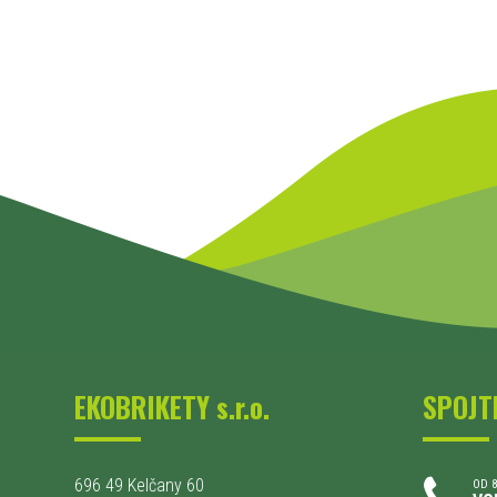
EKOBRIKETY s.r.o.
SPOJT
696 49 Kelčany 60
OD 8