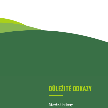
DŮLEŽITÉ ODKAZY
Dřevěné brikety