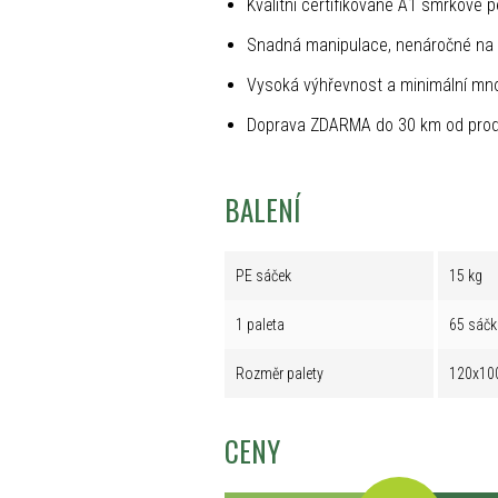
Kvalitní certifikované A1 smrkové p
Snadná manipulace, nenáročné na 
Vysoká výhřevnost a minimální mno
Doprava ZDARMA do 30 km od prod
BALENÍ
PE sáček
15 kg
1 paleta
65 sáčk
Rozměr palety
120x10
CENY