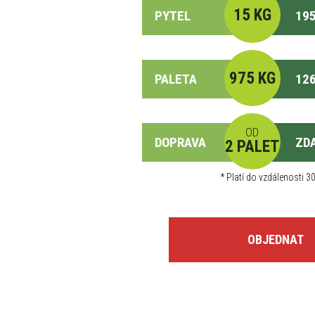
15 KG
PYTEL
195
975 KG
PALETA
126
OD
DOPRAVA
ZD
2 PALET
*
Platí do vzdálenosti 30
OBJEDNAT