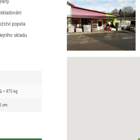
elety
skladování
žství popela
ejního skladu
ů = 975 kg
0 cm