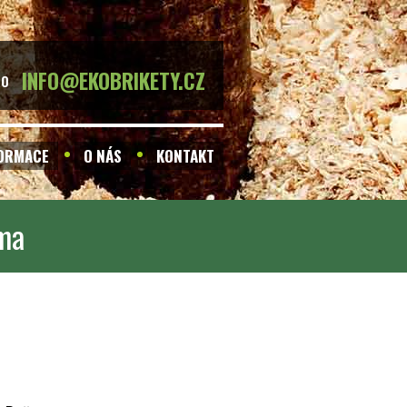
INFO@EKOBRIKETY.CZ
BO
FORMACE
O NÁS
KONTAKT
rma