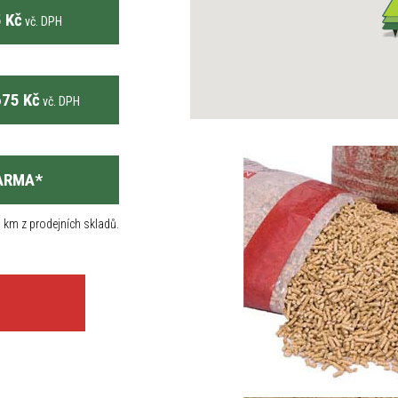
 Kč
vč. DPH
75 Kč
vč. DPH
ARMA
*
 km z prodejních skladů.