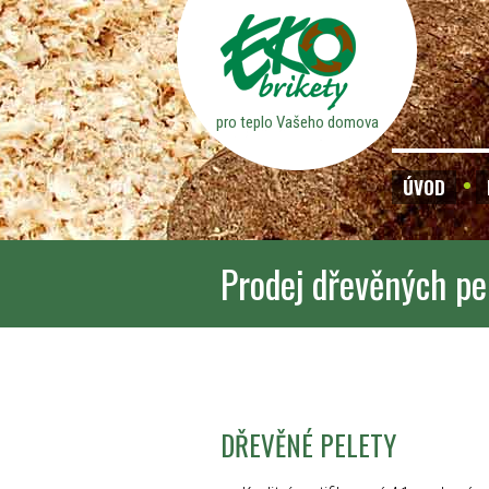
pro teplo Vašeho domova
ÚVOD
Prodej dřevěných pe
DŘEVĚNÉ PELETY