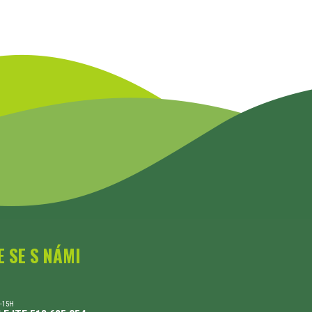
E SE S NÁMI
-15H