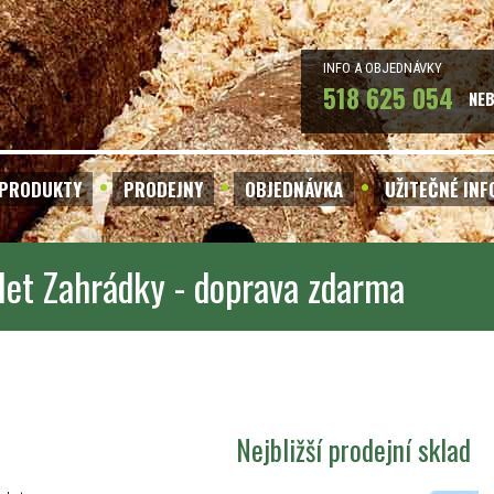
INFO A OBJEDNÁVKY
518 625 054
NE
PRODUKTY
PRODEJNY
OBJEDNÁVKA
UŽITEČNÉ IN
let Zahrádky - doprava zdarma
Nejbližší prodejní sklad