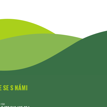
E SE S NÁMI
-15H