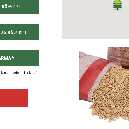
 Kč
vč. DPH
75 Kč
vč. DPH
ARMA
*
 km z prodejních skladů.