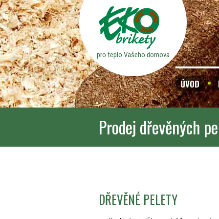
pro teplo Vašeho domova
ÚVOD
Prodej dřevěných pe
DŘEVĚNÉ PELETY