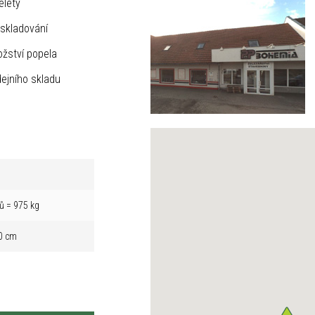
elety
skladování
žství popela
ejního skladu
ů = 975 kg
0 cm