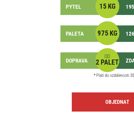
15 KG
PYTEL
195
975 KG
PALETA
126
OD
DOPRAVA
ZD
2 PALET
*
Platí do vzdálenosti 30
OBJEDNAT