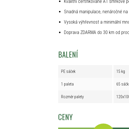
Kvalitní certifikované A1 smrkové p
Snadná manipulace, nenáročné na 
Vysoká výhřevnost a minimální mno
Doprava ZDARMA do 30 km od prod
BALENÍ
PE sáček
15 kg
1 paleta
65 sáčk
Rozměr palety
120x10
CENY