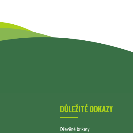
DŮLEŽITÉ ODKAZY
Dřevěné brikety