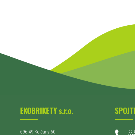
EKOBRIKETY s.r.o.
SPOJT
696 49 Kelčany 60
OD 8