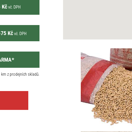
 Kč
vč. DPH
75 Kč
vč. DPH
ARMA
*
 km z prodejních skladů.