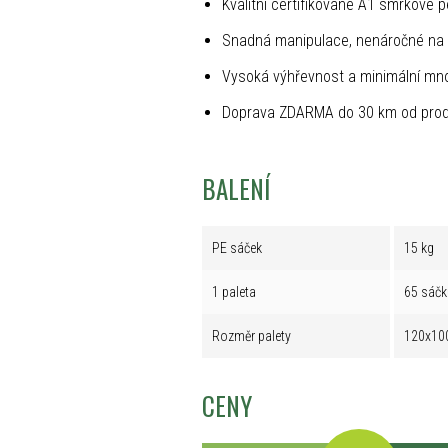
Kvalitní certifikované A1 smrkové p
Snadná manipulace, nenáročné na 
Vysoká výhřevnost a minimální mno
Doprava ZDARMA do 30 km od prod
BALENÍ
PE sáček
15 kg
1 paleta
65 sáčk
Rozměr palety
120x10
CENY