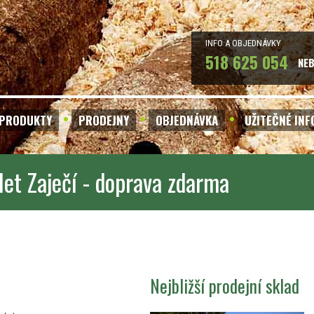
INFO A OBJEDNÁVKY
518 625 054
NE
PRODUKTY
PRODEJNY
OBJEDNÁVKA
UŽITEČNÉ IN
let Zaječí - doprava zdarma
Nejbližší prodejní sklad