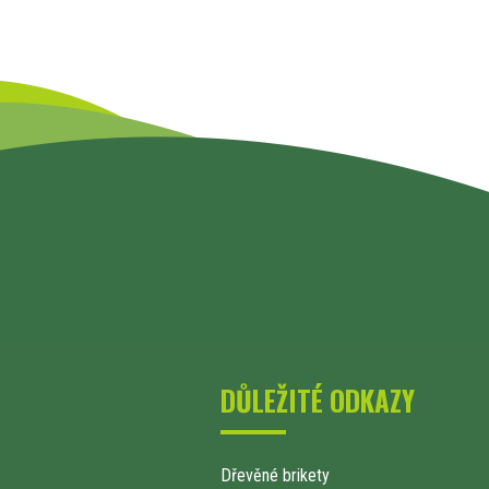
DŮLEŽITÉ ODKAZY
Dřevěné brikety