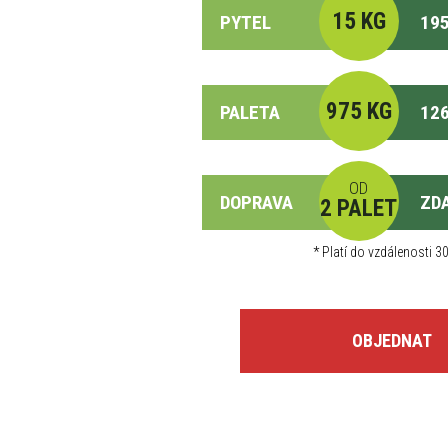
15 KG
PYTEL
195
975 KG
PALETA
126
OD
DOPRAVA
ZD
2 PALET
*
Platí do vzdálenosti 30
OBJEDNAT