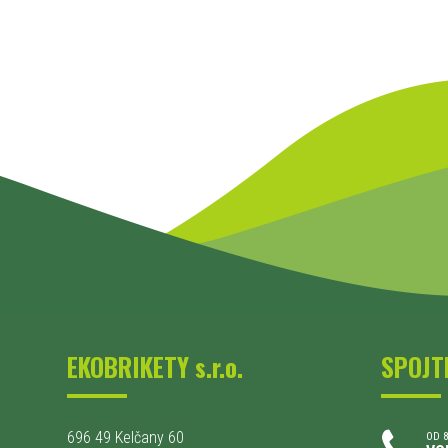
EKOBRIKETY s.r.o.
SPOJT
696 49 Kelčany 60
OD 8