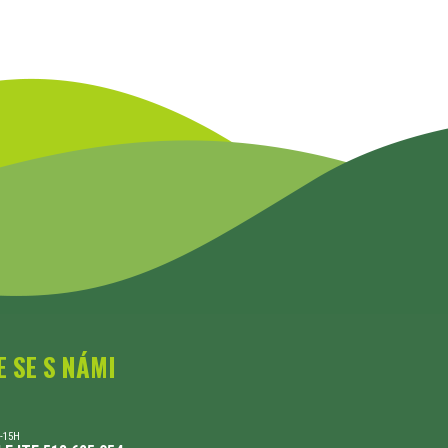
E SE S NÁMI
-15H