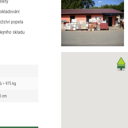
elety
skladování
žství popela
ejního skladu
ů = 975 kg
0 cm