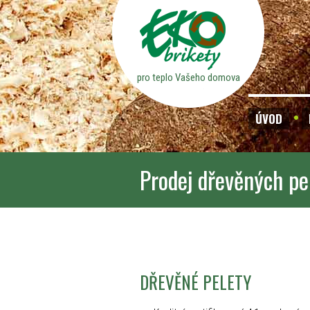
pro teplo Vašeho domova
ÚVOD
Prodej dřevěných pe
DŘEVĚNÉ PELETY