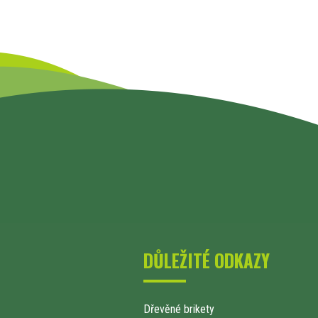
DŮLEŽITÉ ODKAZY
Dřevěné brikety