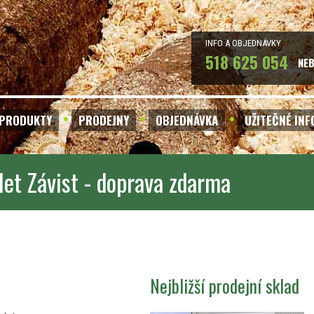
INFO A OBJEDNÁVKY
518 625 054
NE
PRODUKTY
PRODEJNY
OBJEDNÁVKA
UŽITEČNÉ IN
let Závist - doprava zdarma
Nejbližší prodejní sklad