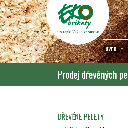
pro teplo Vašeho domova
ÚVOD
Prodej dřevěných pe
DŘEVĚNÉ PELETY