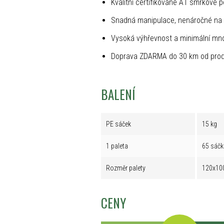
Kvalitní certifikované A1 smrkové p
Snadná manipulace, nenáročné na 
Vysoká výhřevnost a minimální mno
Doprava ZDARMA do 30 km od prod
BALENÍ
PE sáček
15 kg
1 paleta
65 sáčk
Rozměr palety
120x10
CENY