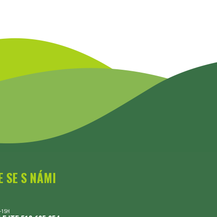
E SE S NÁMI
-15H