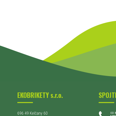
EKOBRIKETY s.r.o.
SPOJT
696 49 Kelčany 60
OD 8