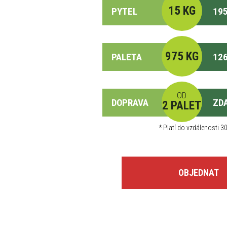
15 KG
PYTEL
195
975 KG
PALETA
126
OD
DOPRAVA
ZD
2 PALET
*
Platí do vzdálenosti 30
OBJEDNAT