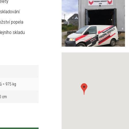
elety
skladování
žství popela
ejního skladu
ů = 975 kg
0 cm