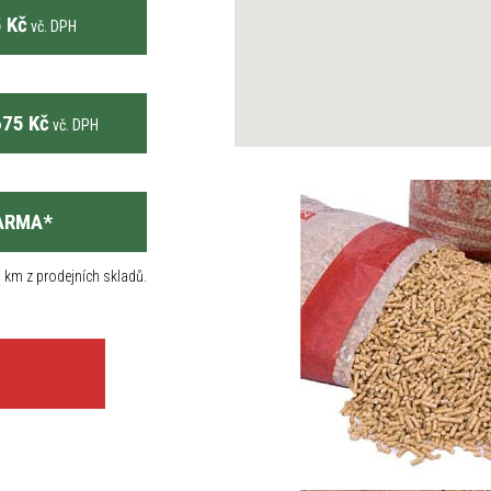
 Kč
vč. DPH
75 Kč
vč. DPH
ARMA
*
 km z prodejních skladů.