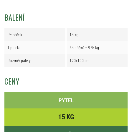
BALENÍ
PE sáček
15 kg
1 paleta
65 sáčků = 975 kg
Rozměr palety
120x100 cm
CENY
PYTEL
15 KG