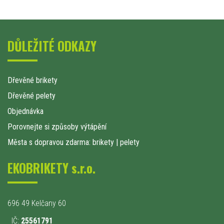
DŮLEŽITÉ ODKAZY
Dřevěné brikety
Dřevěné pelety
Objednávka
Porovnejte si způsoby výtápění
Města s dopravou zdarma: brikety
|
pelety
EKOBRIKETY s.r.o.
696 49 Kelčany 60
IČ:
25561791