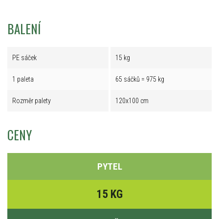
BALENÍ
PE sáček
15 kg
1 paleta
65 sáčků = 975 kg
Rozměr palety
120x100 cm
CENY
PYTEL
15 KG