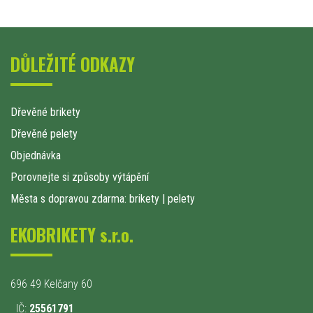
DŮLEŽITÉ ODKAZY
Dřevěné brikety
Dřevěné pelety
Objednávka
Porovnejte si způsoby výtápění
Města s dopravou zdarma: brikety
|
pelety
EKOBRIKETY s.r.o.
696 49 Kelčany 60
IČ:
25561791