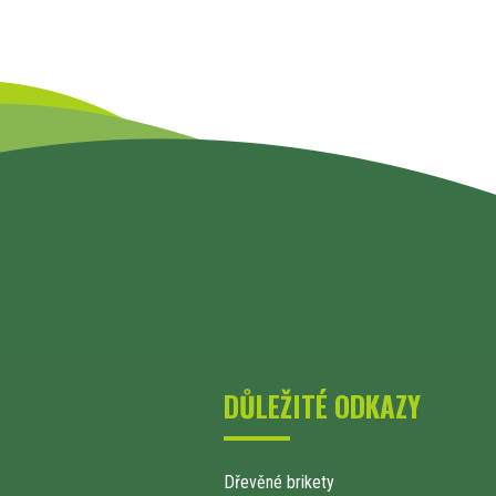
DŮLEŽITÉ ODKAZY
Dřevěné brikety