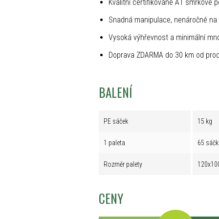
Kvalitní certifikované A1 smrkové p
Snadná manipulace, nenáročné na 
Vysoká výhřevnost a minimální mno
Doprava ZDARMA do 30 km od prod
BALENÍ
PE sáček
15 kg
1 paleta
65 sáčk
Rozměr palety
120x10
CENY