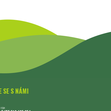
E SE S NÁMI
-15H