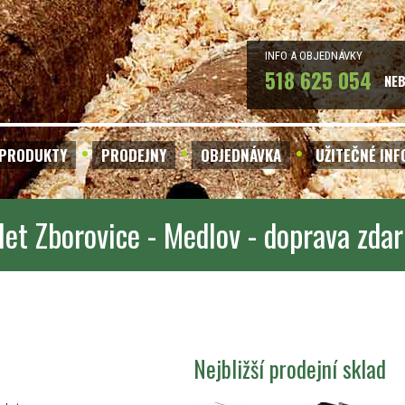
INFO A OBJEDNÁVKY
518 625 054
NE
PRODUKTY
PRODEJNY
OBJEDNÁVKA
UŽITEČNÉ IN
let Zborovice - Medlov - doprava zda
Nejbližší prodejní sklad