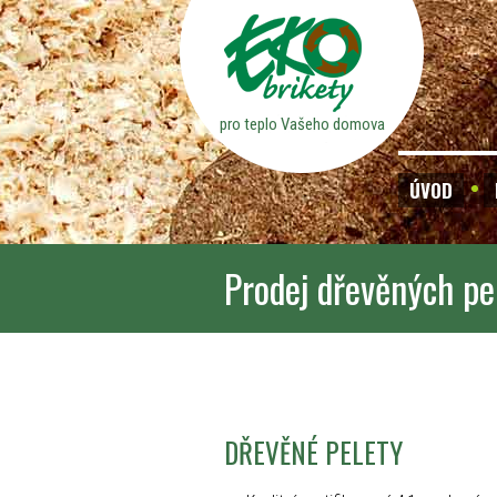
pro teplo Vašeho domova
ÚVOD
Prodej dřevěných pe
DŘEVĚNÉ PELETY