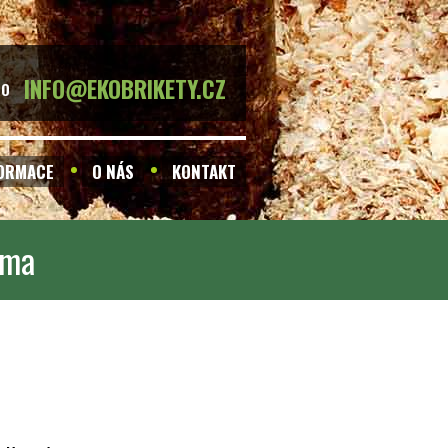
INFO@EKOBRIKETY.CZ
BO
FORMACE
O NÁS
KONTAKT
rma