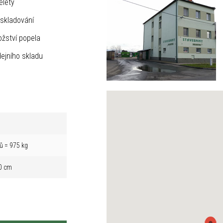
elety
skladování
žství popela
ejního skladu
ů = 975 kg
0 cm