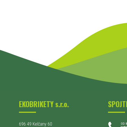
EKOBRIKETY s.r.o.
SPOJT
696 49 Kelčany 60
OD 8