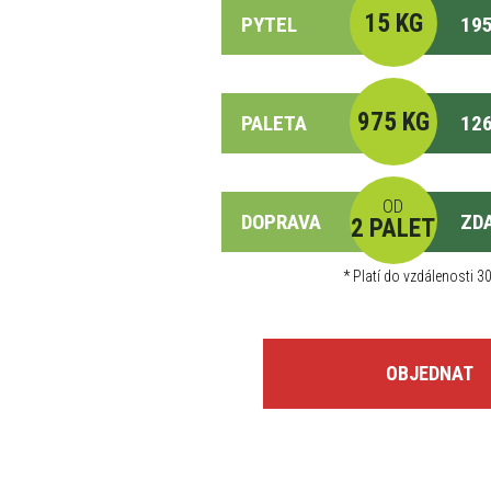
15 KG
PYTEL
195
975 KG
PALETA
126
OD
DOPRAVA
ZD
2 PALET
*
Platí do vzdálenosti 30
OBJEDNAT