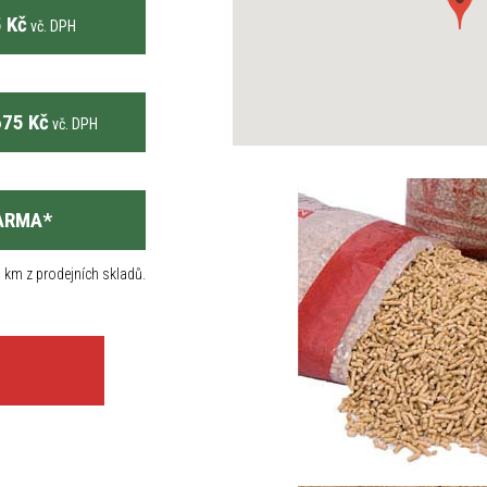
 Kč
vč. DPH
75 Kč
vč. DPH
ARMA
*
 km z prodejních skladů.