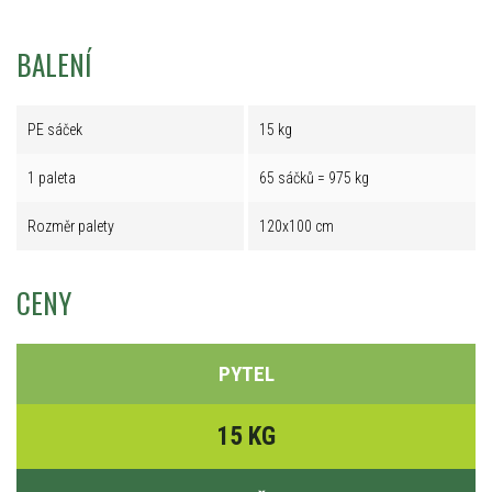
BALENÍ
PE sáček
15 kg
1 paleta
65 sáčků = 975 kg
Rozměr palety
120x100 cm
CENY
PYTEL
15 KG