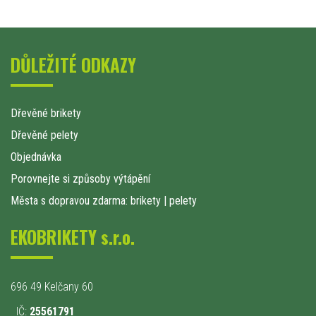
DŮLEŽITÉ ODKAZY
Dřevěné brikety
Dřevěné pelety
Objednávka
Porovnejte si způsoby výtápění
Města s dopravou zdarma: brikety
|
pelety
EKOBRIKETY s.r.o.
696 49 Kelčany 60
IČ:
25561791