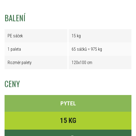
BALENÍ
PE sáček
15 kg
1 paleta
65 sáčků = 975 kg
Rozměr palety
120x100 cm
CENY
PYTEL
15 KG