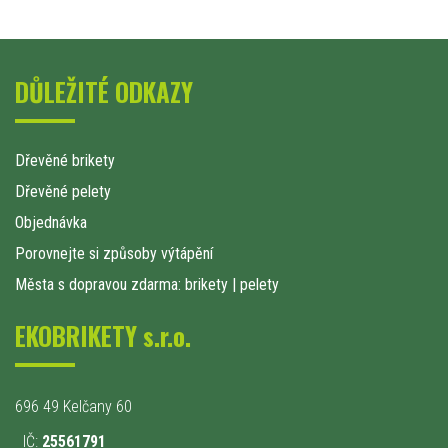
DŮLEŽITÉ ODKAZY
Dřevěné brikety
Dřevěné pelety
Objednávka
Porovnejte si způsoby výtápění
Města s dopravou zdarma: brikety
|
pelety
EKOBRIKETY s.r.o.
696 49 Kelčany 60
IČ:
25561791