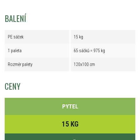
BALENÍ
PE sáček
15 kg
1 paleta
65 sáčků = 975 kg
Rozměr palety
120x100 cm
CENY
PYTEL
15 KG