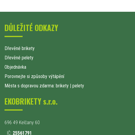
DŮLEŽITÉ ODKAZY
Dřevěné brikety
Dřevěné pelety
Objednávka
Porovnejte si způsoby výtápění
Města s dopravou zdarma: brikety
|
pelety
EKOBRIKETY s.r.o.
696 49 Kelčany 60
IČ:
25561791