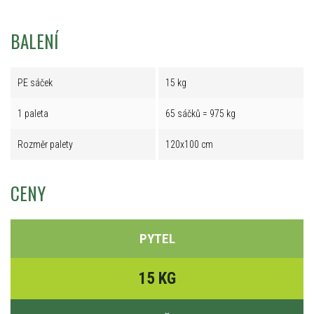
BALENÍ
PE sáček
15 kg
1 paleta
65 sáčků = 975 kg
Rozměr palety
120x100 cm
CENY
PYTEL
15 KG