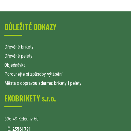
DŮLEŽITÉ ODKAZY
Dřevěné brikety
Dřevěné pelety
Objednávka
Porovnejte si způsoby výtápění
Města s dopravou zdarma: brikety
|
pelety
EKOBRIKETY s.r.o.
696 49 Kelčany 60
IČ:
25561791