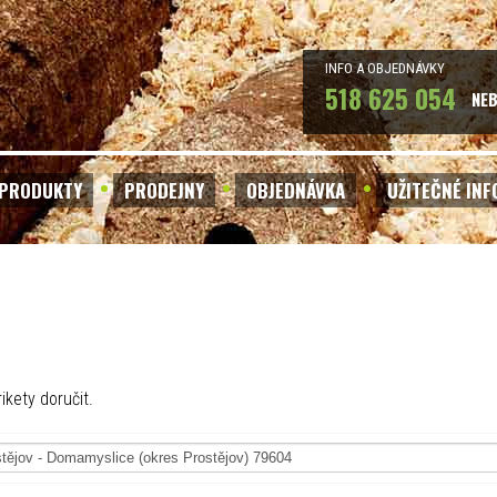
INFO A OBJEDNÁVKY
518 625 054
NE
PRODUKTY
PRODEJNY
OBJEDNÁVKA
UŽITEČNÉ IN
ikety doručit.