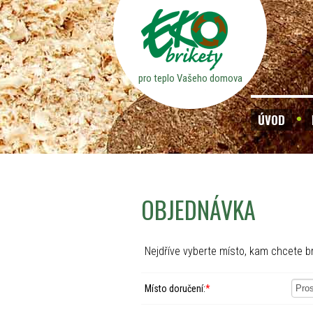
pro teplo Vašeho domova
ÚVOD
OBJEDNÁVKA
Nejdříve vyberte místo, kam chcete br
Místo doručení:
*