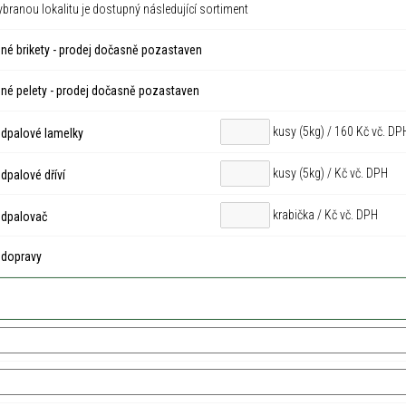
ybranou lokalitu je dostupný následující sortiment
né brikety - prodej dočasně pozastaven
né pelety - prodej dočasně pozastaven
kusy (5kg) / 160 Kč vč. DP
dpalové lamelky
kusy (5kg) /
Kč vč. DPH
palové dříví
krabička /
Kč vč. DPH
dpalovač
 dopravy