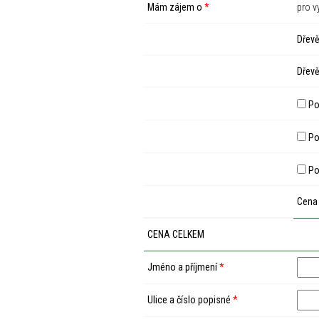
Mám zájem o
*
pro v
Dřevě
Dřevě
Po
Pod
Po
Cena
CENA CELKEM
Jméno a příjmení
*
Ulice a číslo popisné
*