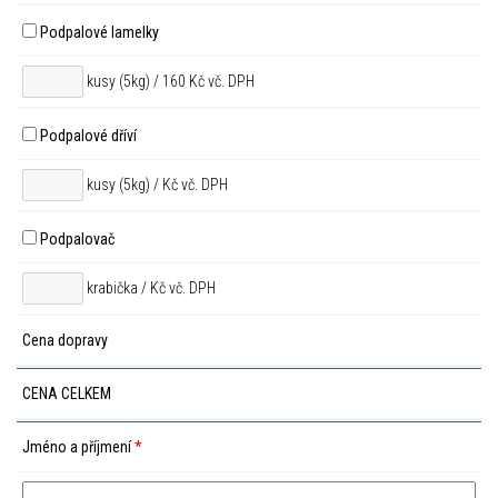
Podpalové lamelky
kusy (5kg) / 160 Kč vč. DPH
Podpalové dříví
kusy (5kg) /
Kč vč. DPH
Podpalovač
krabička /
Kč vč. DPH
Cena dopravy
CENA CELKEM
Jméno a příjmení
*