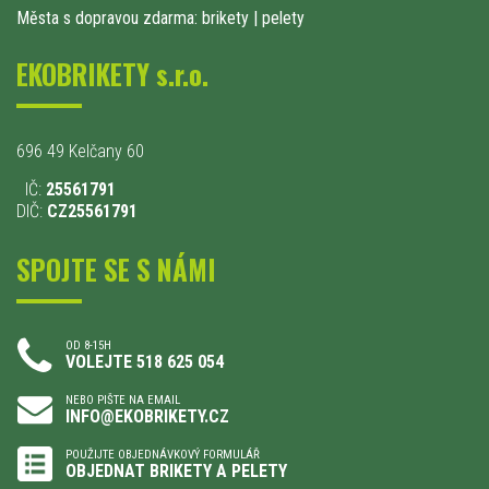
Města s dopravou zdarma: brikety
|
pelety
EKOBRIKETY s.r.o.
696 49 Kelčany 60
IČ:
25561791
DIČ:
CZ25561791
SPOJTE SE S NÁMI
OD 8-15H
VOLEJTE 518 625 054
NEBO PIŠTE NA EMAIL
INFO@EKOBRIKETY.CZ
POUŽIJTE OBJEDNÁVKOVÝ FORMULÁŘ
OBJEDNAT BRIKETY A PELETY