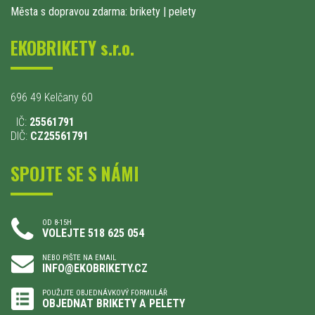
Města s dopravou zdarma: brikety
|
pelety
EKOBRIKETY s.r.o.
696 49 Kelčany 60
IČ:
25561791
DIČ:
CZ25561791
SPOJTE SE S NÁMI
OD 8-15H
VOLEJTE 518 625 054
NEBO PIŠTE NA EMAIL
INFO@EKOBRIKETY.CZ
POUŽIJTE OBJEDNÁVKOVÝ FORMULÁŘ
OBJEDNAT BRIKETY A PELETY