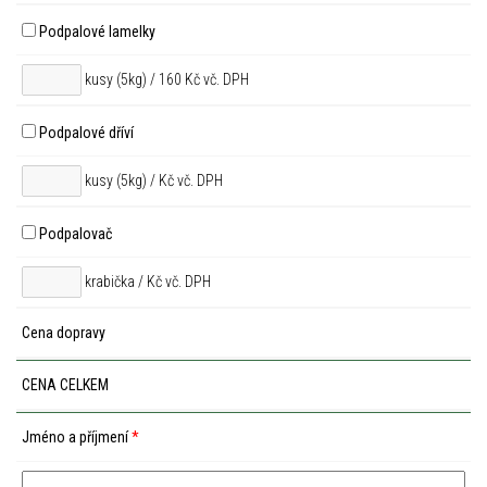
Podpalové lamelky
kusy (5kg) / 160 Kč vč. DPH
Podpalové dříví
kusy (5kg) /
Kč vč. DPH
Podpalovač
krabička /
Kč vč. DPH
Cena dopravy
CENA CELKEM
Jméno a příjmení
*