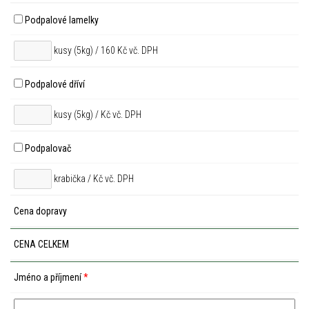
Podpalové lamelky
kusy (5kg) / 160 Kč vč. DPH
Podpalové dříví
kusy (5kg) /
Kč vč. DPH
Podpalovač
krabička /
Kč vč. DPH
Cena dopravy
CENA CELKEM
Jméno a příjmení
*