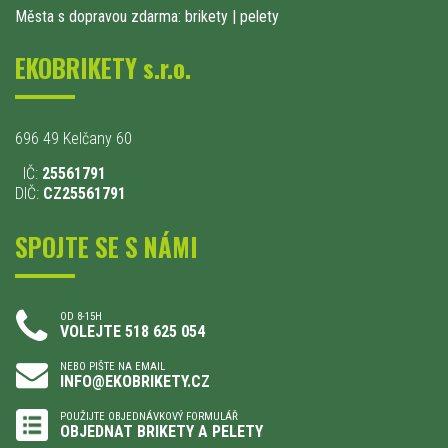
Města s dopravou zdarma: brikety
|
pelety
EKOBRIKETY s.r.o.
696 49 Kelčany 60
IČ:
25561791
DIČ:
CZ25561791
SPOJTE SE S NÁMI
OD 8-15H
VOLEJTE 518 625 054
NEBO PIŠTE NA EMAIL
INFO@EKOBRIKETY.CZ
POUŽIJTE OBJEDNÁVKOVÝ FORMULÁŘ
OBJEDNAT BRIKETY A PELETY