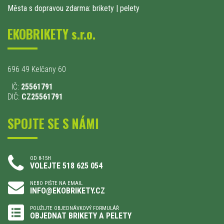
Města s dopravou zdarma: brikety
|
pelety
EKOBRIKETY s.r.o.
696 49 Kelčany 60
IČ:
25561791
DIČ:
CZ25561791
SPOJTE SE S NÁMI
OD 8-15H
VOLEJTE 518 625 054
NEBO PIŠTE NA EMAIL
INFO@EKOBRIKETY.CZ
POUŽIJTE OBJEDNÁVKOVÝ FORMULÁŘ
OBJEDNAT BRIKETY A PELETY