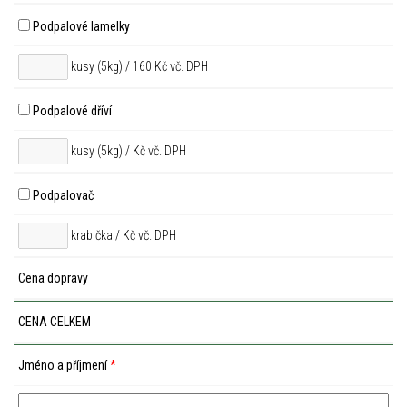
Podpalové lamelky
kusy (5kg) / 160 Kč vč. DPH
Podpalové dříví
kusy (5kg) /
Kč vč. DPH
Podpalovač
krabička /
Kč vč. DPH
Cena dopravy
CENA CELKEM
Jméno a příjmení
*